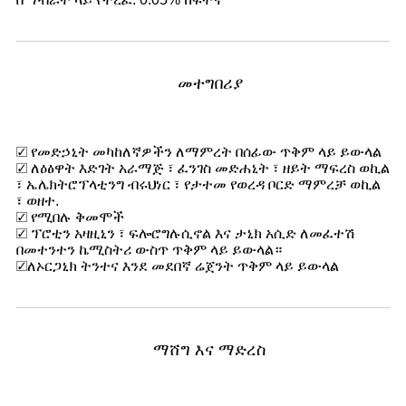
መተግበሪያ
☑ የመድኃኒት መካከለኛዎችን ለማምረት በሰፊው ጥቅም ላይ ይውላል
☑ ለዕፅዋት እድገት አራማጅ ፣ ፈንገስ መድሐኒት ፣ ዘይት ማፍረስ ወኪል
፣ ኤሌክትሮፕላቲንግ ብሩህነር ፣ የታተመ የወረዳ ቦርድ ማምረቻ ወኪል
፣ ወዘተ.
☑ የሚበሉ ቅመሞች
☑ ፕሮቲን አዛዚኒን ፣ ፍሎሮግሉሲኖል እና ታኒክ አሲድ ለመፈተሽ
በመተንተን ኬሚስትሪ ውስጥ ጥቅም ላይ ይውላል።
☑
ለኦርጋኒክ ትንተና እንደ መደበኛ ሬጀንት ጥቅም ላይ ይውላል
ማሸግ እና ማድረስ