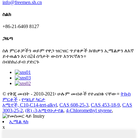
info@freemen.sh.cn
ስልክ
+86-21-6469 8127
ጋዜጣ
ስለ ምርቶቻችን ወይም የዋጋ ዝርዝር ጥያቄዎች እባክዎን ኢሜልዎን ለእኛ
ይተዉልን እና በ24 ሰዓታት ውስጥ እንገናኛለን።
ሰብስክራይብ ያድርጉ
© የቅጂ መብት - 2010-2021፡ ሁሉም መብቶች የተጠበቁ ናቸው።
ትኩስ
ምርቶች
-
የጣቢያ ካርታ
አሚኖች, C10-C14-tert-alkyl
,
CAS 608-25-3
,
CAS 453-18-9
,
CAS
3003-25-2
,
(R) -3-አሚኖቡታኖል
,
4-Chloromethyl styrene
,
ኢሜል ላክ
x