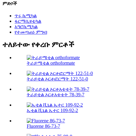
ምድቦች
ጥሩ ኬሚካል
ፋርማሲዩቲካል
አግሮኬሚካል
የተመጣጠነ ምግብ
ተለይተው የቀረቡ ምርቶች
ትራይሜቲል orthoformate
ትራይቲል ኦርቶፎርማት 122-51-0
ትራይቲል ኦርቶአቴቴት 78-39-7
ኤቲል ቪኒል ኤተር 109-92-2
Fluorene 86-73-7