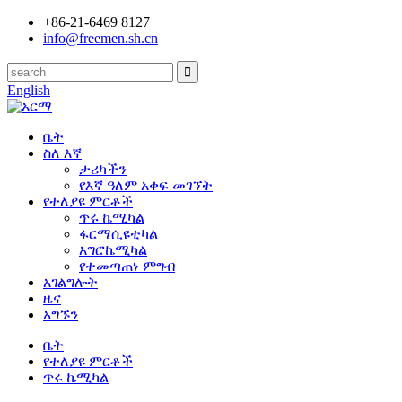
+86-21-6469 8127
info@freemen.sh.cn
English
ቤት
ስለ እኛ
ታሪካችን
የእኛ ዓለም አቀፍ መገኘት
የተለያዩ ምርቶች
ጥሩ ኬሚካል
ፋርማሲዩቲካል
አግሮኬሚካል
የተመጣጠነ ምግብ
አገልግሎት
ዜና
አግኙን
ቤት
የተለያዩ ምርቶች
ጥሩ ኬሚካል