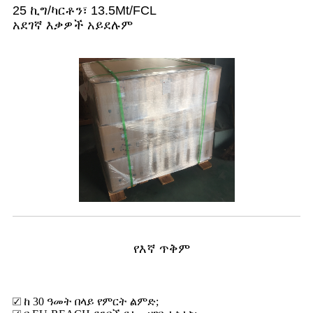
25 ኪግ/ካርቶን፣ 13.5Mt/FCL
አደገኛ እቃዎች አይደሉም
የእኛ ጥቅም
☑ ከ 30 ዓመት በላይ የምርት ልምድ;