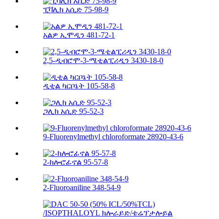
ፒቫሊክ አሲድ 75-98-9
አልዎ ኢሞዲን 481-72-1
2,5-ዲብሮሞ-3-ሜቲልፒሪዲን 3430-18-0
ዲቲል ካርቦኔት 105-58-8
ጋሊክ አሲድ 95-52-3
9-Fluorenylmethyl chloroformate 28920-43-6
2-ክሎሮፊኖል 95-57-8
2-Fluoroaniline 348-54-9