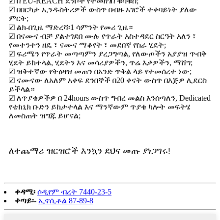
☑ በ EU-REACH ደንቦች የተመዘገበ ቁሳቁስ;
☑ በበርካታ ኢንዱስትሪዎች ውስጥ በብዙ አገሮች ተቀባይነት ያለው
ምርት;
☑ ልክ-በጊዜ ማድረሻ፡1 ሳምንት የመሪ ጊዜ።
☑ በናሙና ብቻ ያልተገደበ ሙሉ የጥራት አስተዳደር ስርዓት አለን ፣
የመተንተን ዘዴ ፣ ናሙና ማቆየት ፣ መደበኛ የስራ ሂደት;
☑ ፍሪሜን የጥራት መጣጣምን ያረጋግጣል, የለውጦችን አያያዝ ጥብቅ
ሂደት ይከተላል, ሂደትን እና መሳሪያዎችን, ጥሬ እቃዎችን, ማሸግ;
☑ ዝቅተኛው የትዕዛዝ መጠን በአንድ ጥቅል ላይ የተመሰረተ ነው;
☑ ናሙናው ለአለም አቀፍ ደንበኞች በ20 ቀናት ውስጥ በእጅዎ ሊደርስ
ይችላል።
☑ ለጥያቄዎችዎ በ 24hours ውስጥ ግብረ መልስ እንሰጣለን, Dedicated
የቴክኒክ ቡድን ይከታተላል እና ማንኛውም ጥያቄ ካሎት መፍትሄ
ለመስጠት ዝግጁ ይሆናል;
ለተጨማሪ ዝርዝሮች እንኳን ደህና መጡ ያነጋግሩ!
ቀዳሚ፡
ሶዲየም ብረት 7440-23-5
ቀጣይ፡-
ኢኖሲቶል 87-89-8