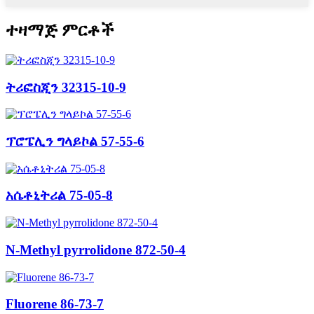
ተዛማጅ ምርቶች
ትሪፎስጂን 32315-10-9
ፕሮፔሊን ግላይኮል 57-55-6
አሴቶኒትሪል 75-05-8
N-Methyl pyrrolidone 872-50-4
Fluorene 86-73-7