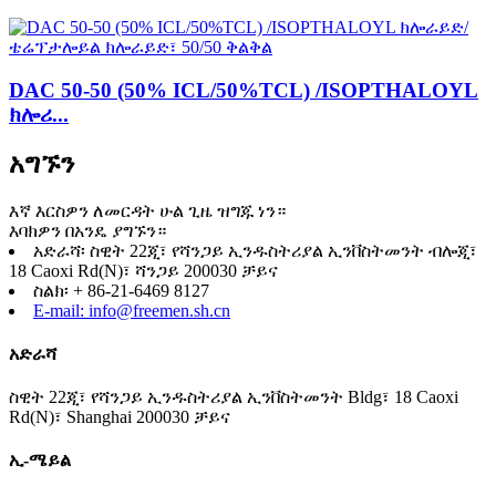
DAC 50-50 (50% ICL/50%TCL) /ISOPTHALOYL
ክሎሪ...
አግኙን
እኛ እርስዎን ለመርዳት ሁል ጊዜ ዝግጁ ነን።
እባክዎን በአንዴ ያግኙን።
አድራሻ፡ ስዊት 22ጂ፣ የሻንጋይ ኢንዱስትሪያል ኢንቨስትመንት ብሎጂ፣
18 Caoxi Rd(N)፣ ሻንጋይ 200030 ቻይና
ስልክ፡ + 86-21-6469 8127
E-mail: info@freemen.sh.cn
አድራሻ
ስዊት 22ጂ፣ የሻንጋይ ኢንዱስትሪያል ኢንቨስትመንት Bldg፣ 18 Caoxi
Rd(N)፣ Shanghai 200030 ቻይና
ኢ-ሜይል