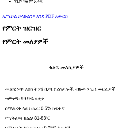
ገበያ፡
ዓለም አቀፍ
ኢሜይል ይላኩልን።
እንደ PDF አውርድ
የምርት ዝርዝር
የምርት መለያዎች
ቁልፍ መለኪያዎች
መልክ: ነጭ እስከ ትንሽ ቢጫ ክሪስታሎች, ብዙውን ጊዜ መርፌዎች
ግምገማ፡ 99.9% ደቂቃ
በማድረቅ ላይ ኪሳራ: 0.5% ከፍተኛ
የማቅለጫ ክልል፡ 81-83℃
በማብራት ላይ የተረፈ: 0.05% ከፍተኛ