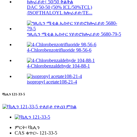
DAC 50-50 (50% ICL/50%TCL)
/ISOFTHALOYL ክሎራይድ/TE...
ግሊሲን ሜቲል ኤስተር ሃይድሮክሎራይድ 5680-79-5
4-Chlorobenzotrifluoride 98-56-6
4-Chlorobenzaldehyde 104-88-1
isopropyl acetate108-21-4
ቫኒሊን 121-33-5
ምርት፡
ቫኒሊን
CAS ቁጥር፡-
121-33-5