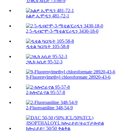
ፒቫሊክ አሲድ 75-98-9
አልዎ ኢሞዲን 481-72-1
2,5-ዲብሮሞ-3-ሜቲልፒሪዲን 3430-18-0
ዲቲል ካርቦኔት 105-58-8
ጋሊክ አሲድ 95-52-3
9-Fluorenylmethyl chloroformate 28920-43-6
2-ክሎሮፊኖል 95-57-8
2-Fluoroaniline 348-54-9