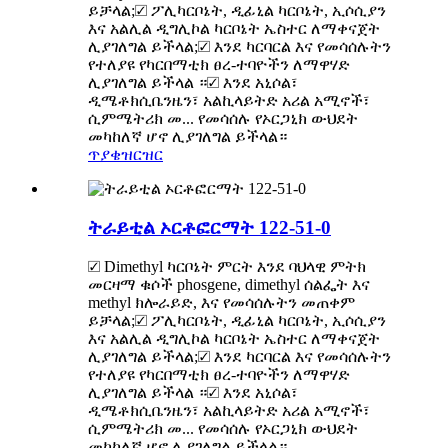
ይቻላል;☑ ፖሊካርቦኔት, ዲፊኒል ካርቦኔት, ኢሶሲያን
እና አልሊል ዲግሊኮል ካርቦኔት ኤስተር ለማቀናጀት
ሊያገለግል ይችላል;☑ እንደ ካርባርል እና የመሳሰሉትን
የተለያዩ የካርበማቲክ ፀረ-ተባዮችን ለማዋሃድ
ሊያገለግል ይችላል ።☑ እንደ አኒሶል፣
ዲሜቶክሲቤንዜን፣ አልኪላይትድ አሪል አሚኖች፣
ሲምሜትሪክ መ... የመሳሰሉ የኦርጋኒክ ውህደት
መካከለኛ ሆኖ ሊያገለግል ይችላል።
ጥያቄ
ዝርዝር
ትራይቲል ኦርቶፎርማት 122-51-0
☑ Dimethyl ካርቦኔት ምርት እንደ ባህላዊ ምትክ
መርዛማ ቁሶች phosgene, dimethyl ሰልፌት እና
methyl ክሎራይድ, እና የመሳሰሉትን መጠቀም
ይቻላል;☑ ፖሊካርቦኔት, ዲፊኒል ካርቦኔት, ኢሶሲያን
እና አልሊል ዲግሊኮል ካርቦኔት ኤስተር ለማቀናጀት
ሊያገለግል ይችላል;☑ እንደ ካርባርል እና የመሳሰሉትን
የተለያዩ የካርበማቲክ ፀረ-ተባዮችን ለማዋሃድ
ሊያገለግል ይችላል ።☑ እንደ አኒሶል፣
ዲሜቶክሲቤንዜን፣ አልኪላይትድ አሪል አሚኖች፣
ሲምሜትሪክ መ... የመሳሰሉ የኦርጋኒክ ውህደት
መካከለኛ ሆኖ ሊያገለግል ይችላል።