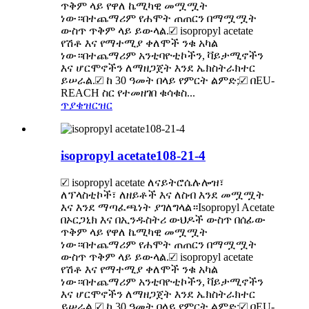
ጥቅም ላይ የዋለ ኬሚካዊ መሟሟት
ነው።በተጨማሪም የሐሞት ጠጠርን በማሟሟት
ውስጥ ጥቅም ላይ ይውላል.☑ isopropyl acetate
የሽቶ እና የማተሚያ ቀለሞች ንቁ አካል
ነው።በተጨማሪም አንቲባዮቲኮችን, ቫይታሚኖችን
እና ሆርሞኖችን ለማዘጋጀት እንደ ኤክስትራክተር
ይሠራል.☑ ከ 30 ዓመት በላይ የምርት ልምድ;☑ በEU-
REACH ስር የተመዘገበ ቁሳቁስ...
ጥያቄ
ዝርዝር
isopropyl acetate108-21-4
☑ isopropyl acetate ለናይትሮሴሉሎዝ፣
ለፕላስቲኮች፣ ለዘይቶች እና ለስብ እንደ መሟሟት
እና እንደ ማጣፈጫነት ያገለግላል።Isopropyl Acetate
በኦርጋኒክ እና በኢንዱስትሪ ውህዶች ውስጥ በሰፊው
ጥቅም ላይ የዋለ ኬሚካዊ መሟሟት
ነው።በተጨማሪም የሐሞት ጠጠርን በማሟሟት
ውስጥ ጥቅም ላይ ይውላል.☑ isopropyl acetate
የሽቶ እና የማተሚያ ቀለሞች ንቁ አካል
ነው።በተጨማሪም አንቲባዮቲኮችን, ቫይታሚኖችን
እና ሆርሞኖችን ለማዘጋጀት እንደ ኤክስትራክተር
ይሠራል.☑ ከ 30 ዓመት በላይ የምርት ልምድ;☑ በEU-