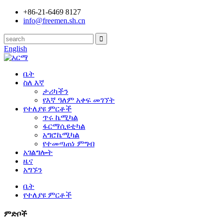
+86-21-6469 8127
info@freemen.sh.cn
English
ቤት
ስለ እኛ
ታሪካችን
የእኛ ዓለም አቀፍ መገኘት
የተለያዩ ምርቶች
ጥሩ ኬሚካል
ፋርማሲዩቲካል
አግሮኬሚካል
የተመጣጠነ ምግብ
አገልግሎት
ዜና
አግኙን
ቤት
የተለያዩ ምርቶች
ምድቦች