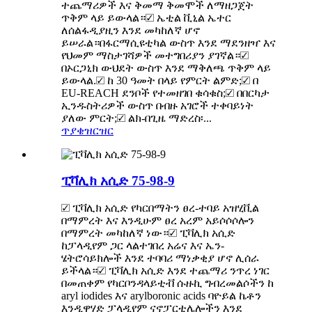
ተጨማሪዎች እና ቅመማ ቅመሞች ለማዘጋጀት
ጥቅም ላይ ይውላል።☑ ኤቲል ቪኒል ኤተር
ለሰልፋዲያዚን እንደ መካከለኛ ሆኖ
ይሠራል።በፋርማሲዩቲካል ውስጥ እንደ ማደንዘዣ እና
የህመም ማስታገሻዎች መተግበሪያን ያገኛል።☑
በኦርጋኒክ ውህደት ውስጥ እንደ ማቅለጫ ጥቅም ላይ
ይውላል.☑ ከ 30 ዓመት በላይ የምርት ልምድ;☑ በ
EU-REACH ደንቦች የተመዘገበ ቁሳቁስ;☑ በበርካታ
ኢንዱስትሪዎች ውስጥ በብዙ አገሮች ተቀባይነት
ያለው ምርት;☑ ልክ-በጊዜ ማድረስ፡...
ጥያቄ
ዝርዝር
ፒቫሊክ አሲድ 75-98-9
☑ ፒቫሊክ አሲድ የካርበማትን ፀረ-ተባይ አዝሂቪል
በማምረት እና እንዲሁም ፀረ አረም አይሶሶሶሎን
በማምረት መካከለኛ ነው።☑ ፒቫሊክ አሲድ
ከፓላዲየም ጋር ላልተገበረ አሬና እና ኤን-
ሄትሮሳይክሎች እንደ ተባባሪ ማነቃቂያ ሆኖ ሊሰራ
ይችላል።☑ ፒቫሊክ አሲድ እንደ ተጨማሪ ንጥረ ነገር
በመጠቀም የካርቦንዳላይቲቭ ሱዙኪ ግብረመልሶችን ከ
aryl iodides እና arylboronic acids ባዮይል ኬቶን
እንዲዋሃድ ፓላዲየም ናኖፓርቲሌሎችን እንደ