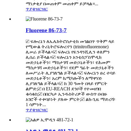
ማነቃቂያ በመጠቀም መጠቀም ይቻላል።...
ጥያቄ
ዝርዝር
Fluorene 86-73-7
☑ ፍሎረኔን ለኤሌክትሮስታቲክ መገልበጥ ጥቅም ላይ
የሚውል ትሪኒትሮፍሎረኖን (trinitrofluorenone)
ሊሠራ ይችላል።☑ ፍሎረኔ የዪንዳንሺሊን ቀለምን
ሊሰራ ይችላል።☑ ፍሎረኔን አንቲስፓስሞዲክ
መድኃኒቶችን፣ ማስታገሻ መድኃኒቶችን፣ የሕመም
ማስታገሻ መድኃኒቶችን፣ የደም ግፊት መድኃኒቶችን
ለመሥራት ሊያገለግል ይችላል።☑ ፍሎረኔን ፀረ ተባይ
መድኃኒቶችን፣ አረም ኬሚካሎችን ለማዋሃድ
ሊያገለግል ይችላል።☑ ከ 30 ዓመት በላይ የምርት
ልምድ;☑ በ EU-REACH ደንቦች የተመዘገበ
ቁሳቁስ;☑ በበርካታ ኢንዱስትሪዎች ውስጥ በብዙ
አገሮች ተቀባይነት ያለው ምርት;☑ ልክ-ጊዜ ማድረሻ፡
1 ሳምንት...
ጥያቄ
ዝርዝር