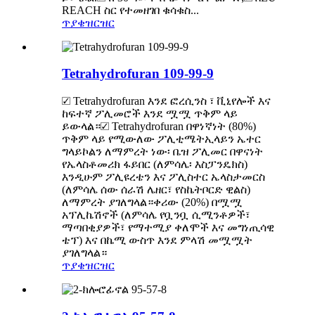
REACH ስር የተመዘገበ ቁሳቁስ...
ጥያቄ
ዝርዝር
Tetrahydrofuran 109-99-9
☑ Tetrahydrofuran እንደ ፎረሲንስ ፣ ቪኒየሎች እና
ከፍተኛ ፖሊመሮች እንደ ሟሟ ጥቅም ላይ
ይውላል።☑ Tetrahydrofuran በዋነኛነት (80%)
ጥቅም ላይ የሚውለው ፖሊቲሜትኢላይን ኤተር
ግላይኮልን ለማምረት ነው፡ ቤዝ ፖሊመር በዋናነት
የኤላስቶመሪክ ፋይበር (ለምሳሌ፡ እስፓንዴክስ)
እንዲሁም ፖሊዩረቴን እና ፖሊስተር ኤላስታመርስ
(ለምሳሌ ሰው ሰራሽ ሌዘር፣ የስኬትቦርድ ዊልስ)
ለማምረት ያገለግላል።ቀሪው (20%) በሟሟ
አፕሊኬሽኖች (ለምሳሌ የቧንቧ ሲሚንቶዎች፣
ማጣበቂያዎች፣ የማተሚያ ቀለሞች እና መግነጢሳዊ
ቴፕ) እና በኬሚ ውስጥ እንደ ምላሽ መሟሟት
ያገለግላል።
ጥያቄ
ዝርዝር