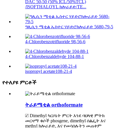
DAC 50-50 (50% ICL/50%TCL)
/ISOFTHALOYL ክሎራይድ/TE...
ግሊሲን ሜቲል ኤስተር ሃይድሮክሎራይድ 5680-79-5
4-Chlorobenzotrifluoride 98-56-6
4-Chlorobenzaldehyde 104-88-1
isopropyl acetate108-21-4
የተለያዩ ምርቶች
ትራይሜቲል orthoformate
☑ Dimethyl ካርቦኔት ምርት እንደ ባህላዊ ምትክ
መርዛማ ቁሶች phosgene, dimethyl ሰልፌት እና
methyl ክሎራይድ, እና የመሳሰሉትን መጠቀም