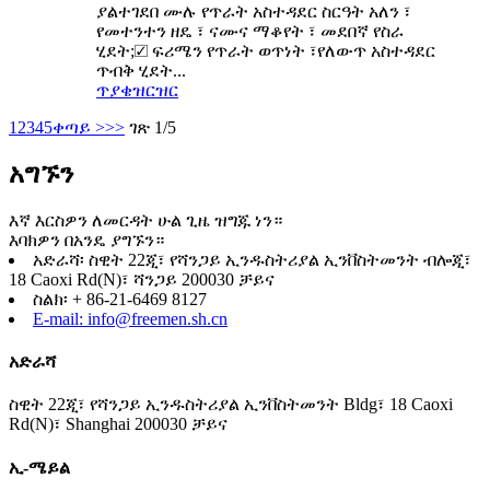
ያልተገደበ ሙሉ የጥራት አስተዳደር ስርዓት አለን ፣
የመተንተን ዘዴ ፣ ናሙና ማቆየት ፣ መደበኛ የስራ
ሂደት;☑ ፍሪሜን የጥራት ወጥነት ፣የለውጥ አስተዳደር
ጥብቅ ሂደት...
ጥያቄ
ዝርዝር
1
2
3
4
5
ቀጣይ >
>>
ገጽ 1/5
አግኙን
እኛ እርስዎን ለመርዳት ሁል ጊዜ ዝግጁ ነን።
እባክዎን በአንዴ ያግኙን።
አድራሻ፡ ስዊት 22ጂ፣ የሻንጋይ ኢንዱስትሪያል ኢንቨስትመንት ብሎጂ፣
18 Caoxi Rd(N)፣ ሻንጋይ 200030 ቻይና
ስልክ፡ + 86-21-6469 8127
E-mail: info@freemen.sh.cn
አድራሻ
ስዊት 22ጂ፣ የሻንጋይ ኢንዱስትሪያል ኢንቨስትመንት Bldg፣ 18 Caoxi
Rd(N)፣ Shanghai 200030 ቻይና
ኢ-ሜይል