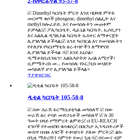
2-ክሎሮፊኖል 95-57-8
☑ Dimethyl ካርቦኔት ምርት እንደ ባህላዊ ምትክ
መርዛማ ቁሶች phosgene, dimethyl ሰልፌት እና
methyl ክሎራይድ, እና የመሳሰሉትን መጠቀም
ይቻላል;☑ ፖሊካርቦኔት, ዲፊኒል ካርቦኔት, ኢሶሲያን
እና አልሊል ዲግሊኮል ካርቦኔት ኤስተር ለማቀናጀት
ሊያገለግል ይችላል;☑ እንደ ካርባርል እና የመሳሰሉትን
የተለያዩ የካርበማቲክ ፀረ-ተባዮችን ለማዋሃድ
ሊያገለግል ይችላል ።☑ እንደ አኒሶል፣
ዲሜቶክሲቤንዜን፣ አልኪላይትድ አሪል አሚኖች፣
ሲምሜትሪክ መ... የመሳሰሉ የኦርጋኒክ ውህደት
መካከለኛ ሆኖ ሊያገለግል ይችላል።
ጥያቄ
ዝርዝር
ዲቲል ካርቦኔት 105-58-8
☑ ሰው ሰራሽ ፋርማሲዩቲካል መካከለኛ ☑ ሰው
ሠራሽ ፀረ ተባይ መድኃኒቶች መካከለኛ ☑ ከ 30
ዓመት በላይ የማምረት ልምድ;☑ በ EU-REACH
ደንቦች የተመዘገበ ቁሳቁስ;☑ በበርካታ ኢንዱስትሪዎች
ውስጥ በብዙ አገሮች ተቀባይነት ያለው ምርት;☑ ልክ-
በጊዜ ማድረሻ፡1 ሳምንት የመሪ ጊዜ።☑ በናሙና ብቻ