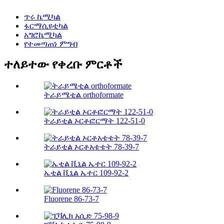
ጥሩ ኬሚካል
ፋርማሲዩቲካል
አግሮኬሚካል
የተመጣጠነ ምግብ
ተለይተው የቀረቡ ምርቶች
ትራይሜቲል orthoformate
ትራይቲል ኦርቶፎርማት 122-51-0
ትራይቲል ኦርቶአቴቴት 78-39-7
ኤቲል ቪኒል ኤተር 109-92-2
Fluorene 86-73-7