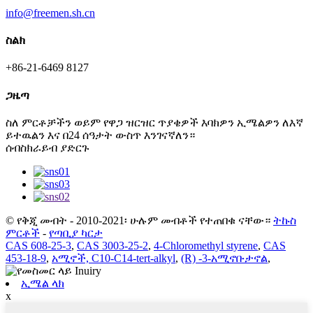
info@freemen.sh.cn
ስልክ
+86-21-6469 8127
ጋዜጣ
ስለ ምርቶቻችን ወይም የዋጋ ዝርዝር ጥያቄዎች እባክዎን ኢሜልዎን ለእኛ
ይተዉልን እና በ24 ሰዓታት ውስጥ እንገናኛለን።
ሰብስክራይብ ያድርጉ
© የቅጂ መብት - 2010-2021፡ ሁሉም መብቶች የተጠበቁ ናቸው።
ትኩስ
ምርቶች
-
የጣቢያ ካርታ
CAS 608-25-3
,
CAS 3003-25-2
,
4-Chloromethyl styrene
,
CAS
453-18-9
,
አሚኖች, C10-C14-tert-alkyl
,
(R) -3-አሚኖቡታኖል
,
ኢሜል ላክ
x