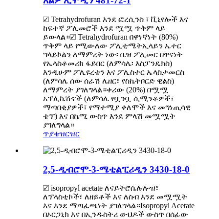
አልዎ ኢሞዲን 481-72-1
☑ Tetrahydrofuran እንደ ፎረሲንስ ፣ ቪኒየሎች እና
ከፍተኛ ፖሊመሮች እንደ ሟሟ ጥቅም ላይ
ይውላል።☑ Tetrahydrofuran በዋነኛነት (80%)
ጥቅም ላይ የሚውለው ፖሊቲሜትኢላይን ኤተር
ግላይኮልን ለማምረት ነው፡ ቤዝ ፖሊመር በዋናነት
የኤላስቶመሪክ ፋይበር (ለምሳሌ፡ እስፓንዴክስ)
እንዲሁም ፖሊዩረቴን እና ፖሊስተር ኤላስታመርስ
(ለምሳሌ ሰው ሰራሽ ሌዘር፣ የስኬትቦርድ ዊልስ)
ለማምረት ያገለግላል።ቀሪው (20%) በሟሟ
አፕሊኬሽኖች (ለምሳሌ የቧንቧ ሲሚንቶዎች፣
ማጣበቂያዎች፣ የማተሚያ ቀለሞች እና መግነጢሳዊ
ቴፕ) እና በኬሚ ውስጥ እንደ ምላሽ መሟሟት
ያገለግላል።
ጥያቄ
ዝርዝር
2,5-ዲብሮሞ-3-ሜቲልፒሪዲን 3430-18-0
☑ isopropyl acetate ለናይትሮሴሉሎዝ፣
ለፕላስቲኮች፣ ለዘይቶች እና ለስብ እንደ መሟሟት
እና እንደ ማጣፈጫነት ያገለግላል።Isopropyl Acetate
በኦርጋኒክ እና በኢንዱስትሪ ውህዶች ውስጥ በሰፊው