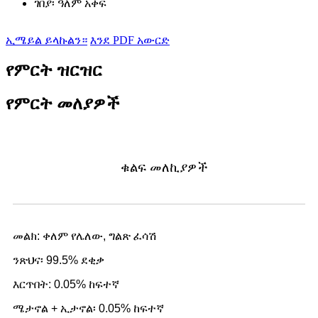
ገበያ፡
ዓለም አቀፍ
ኢሜይል ይላኩልን።
እንደ PDF አውርድ
የምርት ዝርዝር
የምርት መለያዎች
ቁልፍ መለኪያዎች
መልክ: ቀለም የሌለው, ግልጽ ፈሳሽ
ንጽህና፡ 99.5% ደቂቃ
እርጥበት: 0.05% ከፍተኛ
ሜታኖል + ኢታኖል፡ 0.05% ከፍተኛ