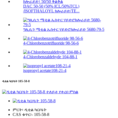
DAC 50-50 (50% ICL/50%TCL)
/ISOFTHALOYL ክሎራይድ/TE...
ግሊሲን ሜቲል ኤስተር ሃይድሮክሎራይድ 5680-79-5
4-Chlorobenzotrifluoride 98-56-6
4-Chlorobenzaldehyde 104-88-1
isopropyl acetate108-21-4
ዲቲል ካርቦኔት 105-58-8
ምርት፡
ዲቲል ካርቦኔት
CAS ቁጥር፡-
105-58-8