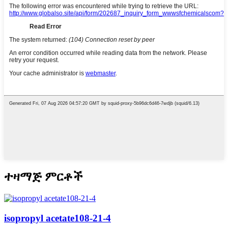
ተዛማጅ ምርቶች
isopropyl acetate108-21-4