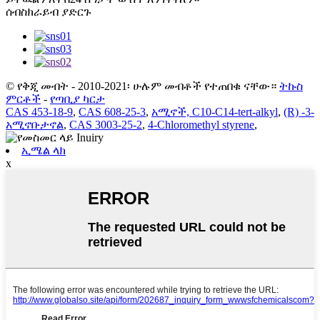
ሰብስክራይብ ያድርጉ
© የቅጂ መብት - 2010-2021፡ ሁሉም መብቶች የተጠበቁ ናቸው።
ትኩስ
ምርቶች
-
የጣቢያ ካርታ
CAS 453-18-9
,
CAS 608-25-3
,
አሚኖች, C10-C14-tert-alkyl
,
(R) -3-
አሚኖቡታኖል
,
CAS 3003-25-2
,
4-Chloromethyl styrene
,
ኢሜል ላክ
x