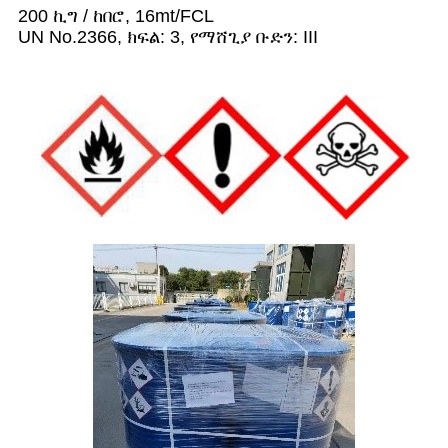
200 ኪግ / ከበሮ, 16mt/FCL
UN No.2366, ክፍል: 3, የማሸጊያ ቡድን: III