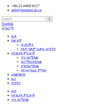
+86-21-6469 8127
info@freemen.sh.cn
English
ቤት
ስለ እኛ
ታሪካችን
የእኛ ዓለም አቀፍ መገኘት
የተለያዩ ምርቶች
ጥሩ ኬሚካል
ፋርማሲዩቲካል
አግሮኬሚካል
የተመጣጠነ ምግብ
አገልግሎት
ዜና
አግኙን
ቤት
የተለያዩ ምርቶች
ጥሩ ኬሚካል