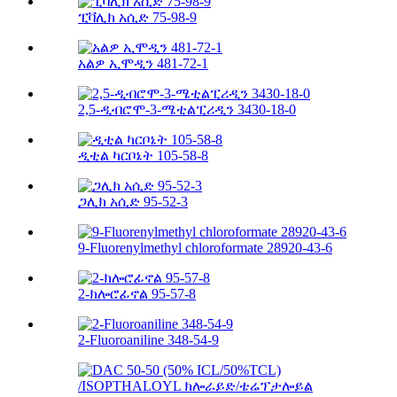
ፒቫሊክ አሲድ 75-98-9
አልዎ ኢሞዲን 481-72-1
2,5-ዲብሮሞ-3-ሜቲልፒሪዲን 3430-18-0
ዲቲል ካርቦኔት 105-58-8
ጋሊክ አሲድ 95-52-3
9-Fluorenylmethyl chloroformate 28920-43-6
2-ክሎሮፊኖል 95-57-8
2-Fluoroaniline 348-54-9