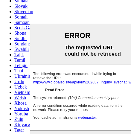
Sinhala
Slovak
Slovenian
Somali
Samoan
Scots Gaelic
Shona
Sindhi
Sundanese
Swahili
Tajik
Tamil
Telugu
Thai
Ukrainian
Urdu
Uzbek
Vietnamese
Welsh
Xhosa
Yiddish
Yoruba
Zulu
Kinyarwanda
Tatar