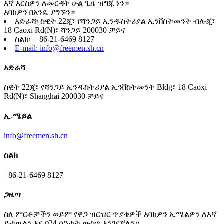
እኛ እርስዎን ለመርዳት ሁል ጊዜ ዝግጁ ነን።
እባክዎን በአንዴ ያግኙን።
አድራሻ፡ ስዊት 22ጂ፣ የሻንጋይ ኢንዱስትሪያል ኢንቨስትመንት ብሎጂ፣
18 Caoxi Rd(N)፣ ሻንጋይ 200030 ቻይና
ስልክ፡ + 86-21-6469 8127
E-mail: info@freemen.sh.cn
አድራሻ
ስዊት 22ጂ፣ የሻንጋይ ኢንዱስትሪያል ኢንቨስትመንት Bldg፣ 18 Caoxi
Rd(N)፣ Shanghai 200030 ቻይና
ኢ-ሜይል
info@freemen.sh.cn
ስልክ
+86-21-6469 8127
ጋዜጣ
ስለ ምርቶቻችን ወይም የዋጋ ዝርዝር ጥያቄዎች እባክዎን ኢሜልዎን ለእኛ
ይተዉልን እና በ24 ሰዓታት ውስጥ እንገናኛለን።