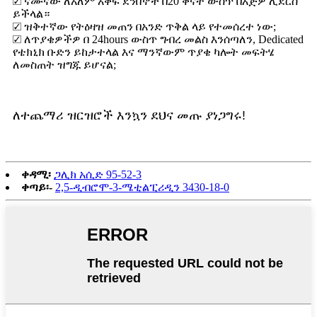
☑ ናሙናው ለአለም አቀፍ ደንበኞች በ20 ቀናት ውስጥ በእጅዎ ሊደርስ
ይችላል።
☑ ዝቅተኛው የትዕዛዝ መጠን በአንድ ጥቅል ላይ የተመሰረተ ነው;
☑ ለጥያቄዎችዎ በ 24hours ውስጥ ግብረ መልስ እንሰጣለን, Dedicated
የቴክኒክ ቡድን ይከታተላል እና ማንኛውም ጥያቄ ካሎት መፍትሄ
ለመስጠት ዝግጁ ይሆናል;
ለተጨማሪ ዝርዝሮች እንኳን ደህና መጡ ያነጋግሩ!
ቀዳሚ፡
ጋሊክ አሲድ 95-52-3
ቀጣይ፡-
2,5-ዲብሮሞ-3-ሜቲልፒሪዲን 3430-18-0