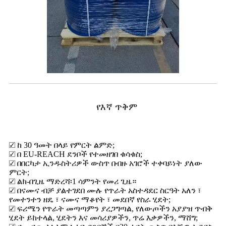
የእኛ ጥቅም
☑ ከ 30 ዓመት በላይ የምርት ልምድ;
☑ በ EU-REACH ደንቦች የተመዘገበ ቁሳቁስ;
☑ በበርካታ ኢንዱስትሪዎች ውስጥ በብዙ አገሮች ተቀባይነት ያለው
ምርት;
☑ ልክ-በጊዜ ማድረሻ፡1 ሳምንት የመሪ ጊዜ።
☑ በናሙና ብቻ ያልተገደበ ሙሉ የጥራት አስተዳደር ስርዓት አለን ፣
የመተንተን ዘዴ ፣ ናሙና ማቆየት ፣ መደበኛ የስራ ሂደት;
☑ ፍሪሜን የጥራት መጣጣምን ያረጋግጣል, የለውጦችን አያያዝ ጥብቅ
ሂደት ይከተላል, ሂደትን እና መሳሪያዎችን, ጥሬ እቃዎችን, ማሸግ;