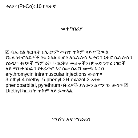
ቀለም (Pt-Co): 10 ከፍተኛ
መተግበሪያ
☑ ዲኢቲል ካርቦኔት በሊቲየም ውስጥ ጥቅም ላይ የሚውል
የኤሌክትሮላይቶች ንቁ አካል ሲሆን ለሴሉሎስ ኤተር ፣ ኒትሮ ሴሉሎስ ፣
የሬዲዮ ቱቦዎች ማምረት ፣ ብርቅዬ መሬቶችን በካቶድ ንጥረ ነገሮች
ላይ ማስተካከል ፣ የተፈጥሮ እና ሰው ሰራሽ ሙጫ እና በ
erythromycin intramuscular injections ውስጥ።
3-ethyl-4-methyl-5-phenyl-3H-oxazol-2-አንድ,
phenobarbital, pyrethrum ባትሪዎች ያለውን ልምምድ ውስጥ ☑
Diethyl ካርቦኔት ጥቅም ላይ ይውላል.
ማሸግ እና ማድረስ