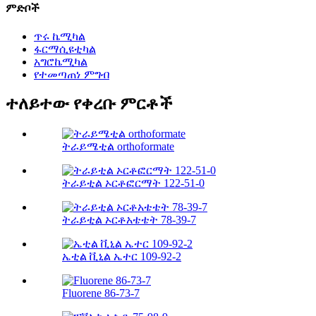
ምድቦች
ጥሩ ኬሚካል
ፋርማሲዩቲካል
አግሮኬሚካል
የተመጣጠነ ምግብ
ተለይተው የቀረቡ ምርቶች
ትራይሜቲል orthoformate
ትራይቲል ኦርቶፎርማት 122-51-0
ትራይቲል ኦርቶአቴቴት 78-39-7
ኤቲል ቪኒል ኤተር 109-92-2
Fluorene 86-73-7