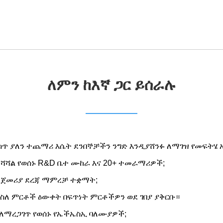
ለምን ከእኛ ጋር ይሰራሉ
ስጥ ያለን ተጨማሪ እሴት ደንበኞቻችን ንግድ እንዲያሸንፉ ለማገዝ የመፍትሄ
ሻሻል የወሰኑ R&D ቤተ ሙከራ እና 20+ ተመራማሪዎች;
መጀመሪያ ደረጃ ማምረቻ ተቋማት;
ና ስለ ምርቶች ዕውቀት በፍጥነት ምርቶችዎን ወደ ገበያ ያቅርቡ።
 ለማረጋገጥ የወሰኑ የኤችኤስኢ ባለሙያዎች;