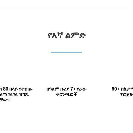
የእኛ ልምድ
ከ 80 በላይ የተሰጡ
በዓለም ዙሪያ 7+ የራሱ
60+ ስኬታ
ለማገልገል ዝግጁ
ቅርንጫፎች
ፕሮጀክ
ናቸው።