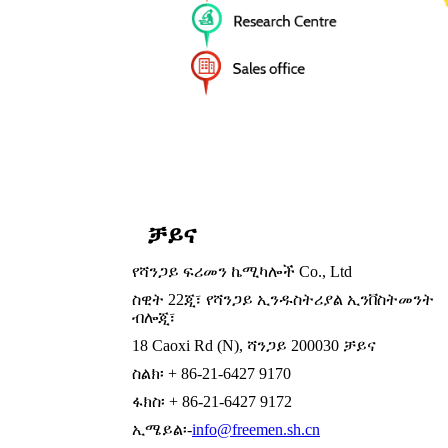
ቻይና
የሻንጋይ ፍሪመን ኬሚካሎች Co., Ltd
ስዊት 22ጂ፣ የሻንጋይ ኢንዱስትሪያል ኢንቨስትመንት
ብሎጂ፣
18 Caoxi Rd (N), ሻንጋይ 200030 ቻይና
ስልክ፡ + 86-21-6427 9170
ፋክስ፡ + 86-21-6427 9172
ኢሜይል፡-
info@freemen.sh.cn