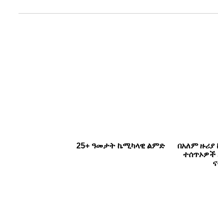
25+ ዓመታት ኬሚካላዊ ልምድ
በአለም ዙሪያ 
ተሰጥኦዎች 