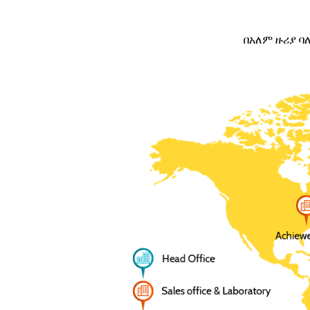
በአለም ዙሪያ ባ