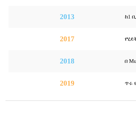
2013
ከ1 
2017
የሂደ
2018
በ M
2019
ጥሩ 