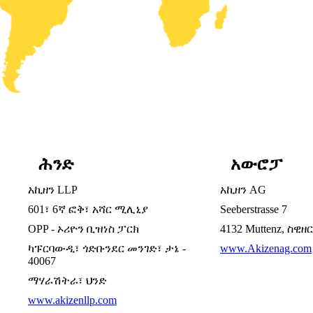
ሕንድ
አውሮፓ
አኪዘን LLP
አኪዘን AG
601፣ 6ኛ ፎቅ፣ አሻር ሚሊኒያ
Seeberstrasse 7
OPP - ኦሪዮን ቢዝነስ ፓርክ
4132 Muttenz, ስዊዘ
ካፑርባውዲ፣ ጎድቡንደር መንገድ፣ ታኔ -
www.Akizenag.com
40067
ማሃራሽትራ፣ ህንድ
www.akizenllp.com