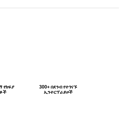
ማ የክፍያ
300+ በደንብ የተገናኙ
ቶች
ኢንተርፕራይዞች