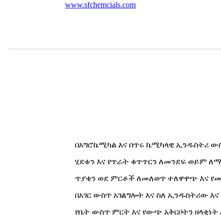
www.sfchemcials.com
በአግሮኬሚካል እና በጥሩ ኬሚካላዊ ኢንዱስትሪ ው
ሂደቱን እና የጥራት ቁጥጥርን ለመንደፍ ወይም ለማ
ጥያቄን ወደ ምርቶች ለመለወጥ ተለዋዋጭ እና የ
በአገር ውስጥ አገልግሎት እና ስለ ኢንዱስትሪው እ
የቤት ውስጥ ምርት እና የውጭ አቅርቦትን ዘላቂነት