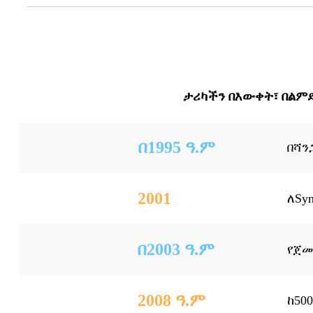
ታሪካችን በእውቀት፣ በልም
በ1995 ዓ.ም
በሻን
2001
ለSy
በ2003 ዓ.ም
የጀመ
2008 ዓ.ም
ከ50