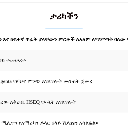
ታሪካችን
ድ እና ከፍተኛ ጥራት ያላቸውን ምርቶች ለአለም ለማምጣት ባለው ፍ
ጋይ ተመሠረተ
ngenta የቻይና ምንጭ አገልግሎት መስጠት ጀመረ
ረው አቅራቢ HSEQ የኦዲት አገልግሎት
0 ሚሊዮን የአሜሪካን ዶላር በላይ ሽያጩን አሳልፏል።