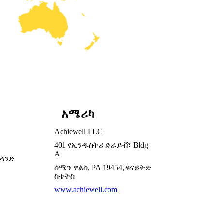
አሜሪካ
Achiewell LLC
401 የኢንዱስትሪ ድራይቭ፣ Bldg
A
ርላንድ
ሰሜን ዌልስ, PA 19454, ዩናይትድ
ስቴትስ
www.achiewell.com