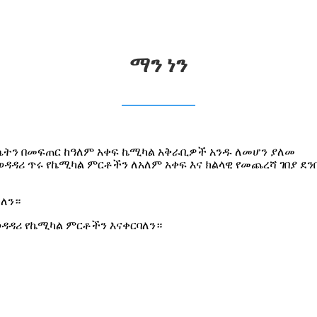
ማን ነን
እሴትን በመፍጠር ከዓለም አቀፍ ኬሚካል አቅራቢዎች አንዱ ለመሆን ያለመ
ወዳዳሪ ጥሩ የኬሚካል ምርቶችን ለአለም አቀፍ እና ክልላዊ የመጨረሻ ገበያ ደ
ቃለን።
ወዳዳሪ የኬሚካል ምርቶችን እናቀርባለን።