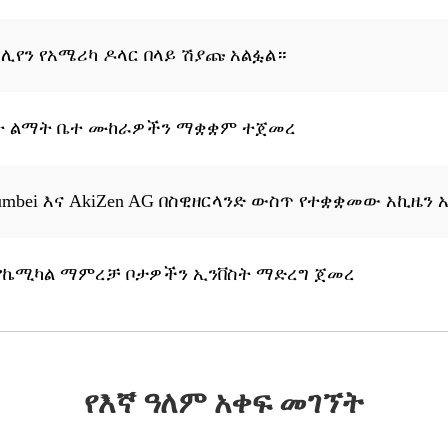
ቢሊየን የአሜሪካ ዶላር በላይ ሽያጩ አልፏል።
ት ልማት ቤተ ሙከራዎችን ማቋቋም ተጀመረ
umbei እና AkiZen AG በስዊዘርላንድ ውስጥ የተቋቋመው አኪዜን
የኬሚካል ማምረቻ ቦታዎችን ኢንቨስት ማድረግ ጀመረ
የእኛ ዓለም አቀፍ መገኘት