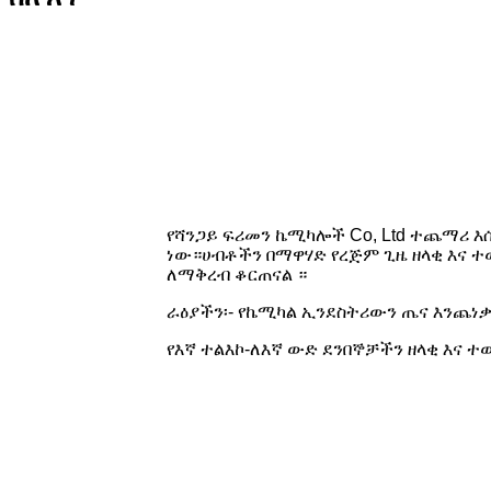
የሻንጋይ ፍሪመን ኬሚካሎች Co, Ltd ተጨማሪ 
ነው።ሀብቶችን በማዋሃድ የረጅም ጊዜ ዘላቂ እና ተ
ለማቅረብ ቆርጠናል ።
ራዕያችን፡- የኬሚካል ኢንደስትሪውን ጤና እንጨነ
የእኛ ተልእኮ-ለእኛ ውድ ደንበኞቻችን ዘላቂ እና ተ