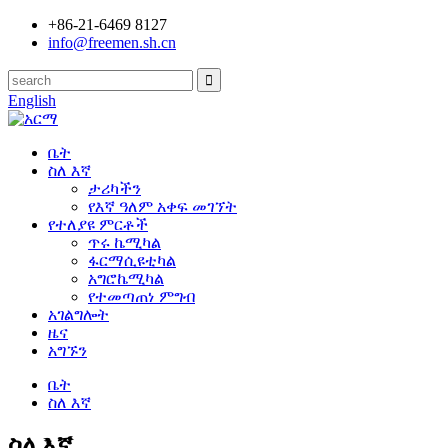
+86-21-6469 8127
info@freemen.sh.cn
English
ቤት
ስለ እኛ
ታሪካችን
የእኛ ዓለም አቀፍ መገኘት
የተለያዩ ምርቶች
ጥሩ ኬሚካል
ፋርማሲዩቲካል
አግሮኬሚካል
የተመጣጠነ ምግብ
አገልግሎት
ዜና
አግኙን
ቤት
ስለ እኛ
ስለ እኛ