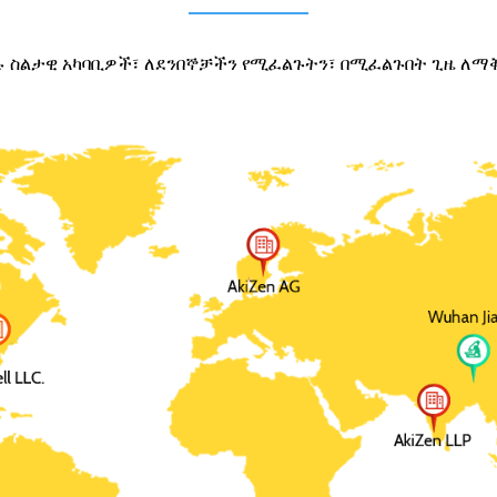
ሉ ስልታዊ አካባቢዎች፣ ለደንበኞቻችን የሚፈልጉትን፣ በሚፈልጉበት ጊዜ ለማ