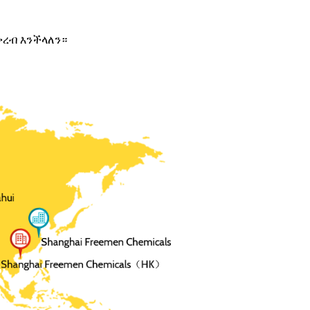
ቅረብ እንችላለን።