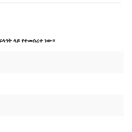
ላጎት ላይ የተመሰረተ ነው።