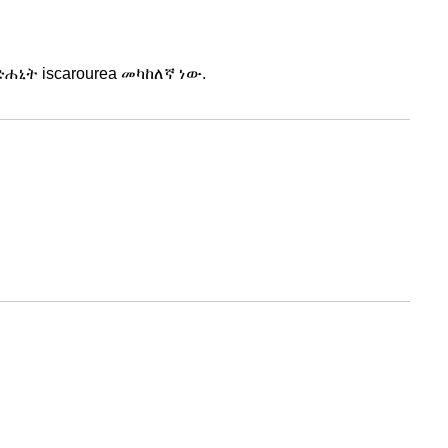
ሐኒት iscarourea መካከለኛ ነው.