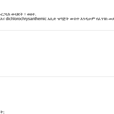
ርጋኒክ ውህደት ፣ ወዘተ.
እና dichlorochrysanthemic አሲድ ዝግጅት ውስጥ እንዲሁም የፈንገስ መድ
ት;