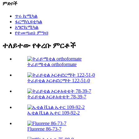
ምድቦች
ጥሩ ኬሚካል
ፋርማሲዩቲካል
አግሮኬሚካል
የተመጣጠነ ምግብ
ተለይተው የቀረቡ ምርቶች
ትራይሜቲል orthoformate
ትራይቲል ኦርቶፎርማት 122-51-0
ትራይቲል ኦርቶአቴቴት 78-39-7
ኤቲል ቪኒል ኤተር 109-92-2
Fluorene 86-73-7