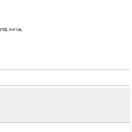
ዝግጁ ይሆናል;