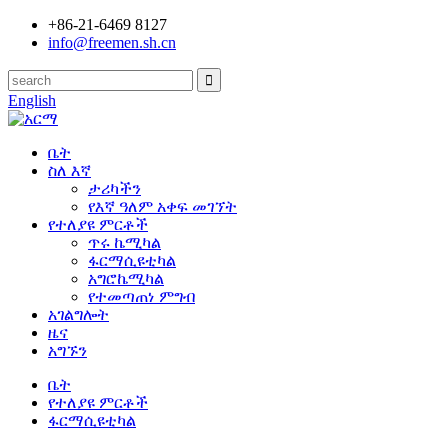
+86-21-6469 8127
info@freemen.sh.cn
English
ቤት
ስለ እኛ
ታሪካችን
የእኛ ዓለም አቀፍ መገኘት
የተለያዩ ምርቶች
ጥሩ ኬሚካል
ፋርማሲዩቲካል
አግሮኬሚካል
የተመጣጠነ ምግብ
አገልግሎት
ዜና
አግኙን
ቤት
የተለያዩ ምርቶች
ፋርማሲዩቲካል