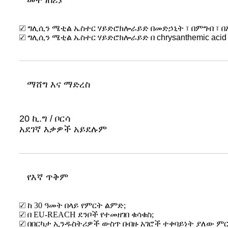
መተግበሪያ
☑ ግሊሲን ሜቲል ኤስተር ሃይድሮክሎራይድ በመድኃኒት ፣ በምግብ ፣ በኦ
☑ ግሊሲን ሜቲል ኤስተር ሃይድሮክሎራይድ በ chrysanthemic acid 
ማሸግ እና ማድረስ
20 ኪ.ግ / ቦርሳ
አደገኛ እቃዎች አይደሉም
የእኛ ጥቅም
☑ ከ 30 ዓመት በላይ የምርት ልምድ;
☑ በ EU-REACH ደንቦች የተመዘገበ ቁሳቁስ;
☑ በበርካታ ኢንዱስትሪዎች ውስጥ በብዙ አገሮች ተቀባይነት ያለው ምር