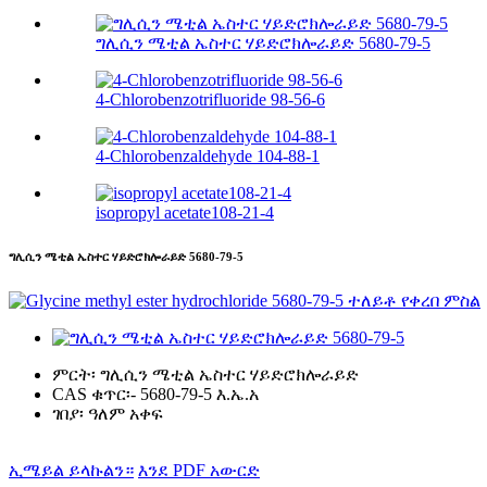
ግሊሲን ሜቲል ኤስተር ሃይድሮክሎራይድ 5680-79-5
4-Chlorobenzotrifluoride 98-56-6
4-Chlorobenzaldehyde 104-88-1
isopropyl acetate108-21-4
ግሊሲን ሜቲል ኤስተር ሃይድሮክሎራይድ 5680-79-5
ምርት፡
ግሊሲን ሜቲል ኤስተር ሃይድሮክሎራይድ
CAS ቁጥር፡-
5680-79-5 እ.ኤ.አ
ገበያ፡
ዓለም አቀፍ
ኢሜይል ይላኩልን።
እንደ PDF አውርድ