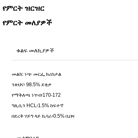
የምርት ዝርዝር
የምርት መለያዎች
ቁልፍ መለኪያዎች
መልክ: ነጭ መርፌ ክሪስታል
ንጽህና፡ 98.5% ደቂቃ
የማቅለጫ ነጥብ፡170-172
ግሊሲን HCL፡1.5% ከፍተኛ
በደረቅ ሃይግ ላይ ኪሳራ፡0.5% ቢበዛ