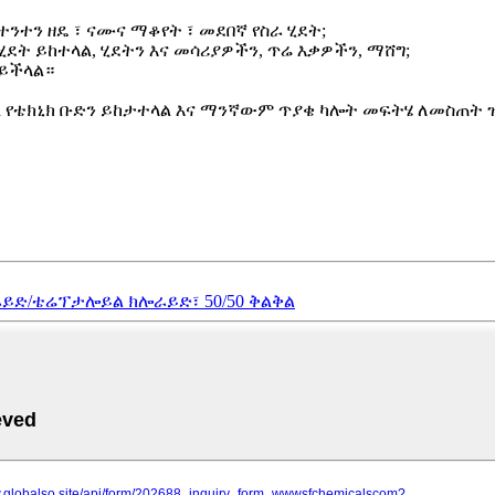
ተንተን ዘዴ ፣ ናሙና ማቆየት ፣ መደበኛ የስራ ሂደት;
ት ይከተላል, ሂደትን እና መሳሪያዎችን, ጥሬ እቃዎችን, ማሸግ;
 ይችላል።
ated የቴክኒክ ቡድን ይከታተላል እና ማንኛውም ጥያቄ ካሎት መፍትሄ ለመስጠት 
ሎራይድ/ቴሬፕታሎይል ክሎራይድ፣ 50/50 ቅልቅል