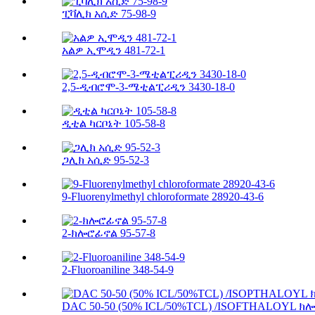
ፒቫሊክ አሲድ 75-98-9
አልዎ ኢሞዲን 481-72-1
2,5-ዲብሮሞ-3-ሜቲልፒሪዲን 3430-18-0
ዲቲል ካርቦኔት 105-58-8
ጋሊክ አሲድ 95-52-3
9-Fluorenylmethyl chloroformate 28920-43-6
2-ክሎሮፊኖል 95-57-8
2-Fluoroaniline 348-54-9
DAC 50-50 (50% ICL/50%TCL) /ISOFTHALOYL ክሎ