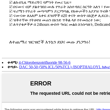
☑ ልክ-በጊዜ ማድረሻ፡1 ሳምንት የመሪ ጊዜ።
☑ በናሙና ብቻ ያልተገደበ ሙሉ የጥራት አስተዳደር ስርዓት አለን ፣ የመ
☑ ፍሪሜን የጥራት መጣጣምን ያረጋግጣል, የለውጦችን አያያዝ ጥብቅ ሂደ
☑ ናሙናው ለአለም አቀፍ ደንበኞች በ20 ቀናት ውስጥ በእጅዎ ሊደርስ
☑ ዝቅተኛው የትዕዛዝ መጠን በአንድ ጥቅል ላይ የተመሰረተ ነው;
☑ ለጥያቄዎችዎ በ 24hours ውስጥ ግብረ መልስ እንሰጣለን, Dedic
ለተጨማሪ ዝርዝሮች እንኳን ደህና መጡ ያነጋግሩ!
ቀዳሚ፡
4-Chlorobenzotrifluoride 98-56-6
ቀጣይ፡-
DAC 50-50 (50% ICL/50%TCL) /ISOPTHALOYL ክ